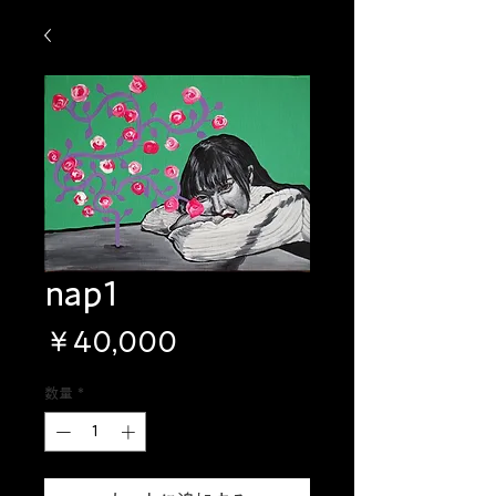
nap1
価
￥40,000
格
数量
*