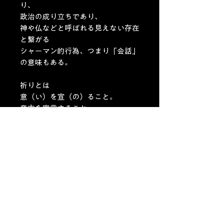
り、
政治の成り立ちであり、
神や仏などと呼ばれる見えない存在
と繋がる
シャーマン的行為、つまり「会話」
の意味もある。
祈りとは
意（い）を宣（の）ること。
意志を宣言すること。
日本の夏は、風情があって美しく
て、
怖い。
一緒にまつりをしませんか？
－－－－－－－－－
アクリル画/パネル
サイズ：530ｘ 530mm(S1０号/額